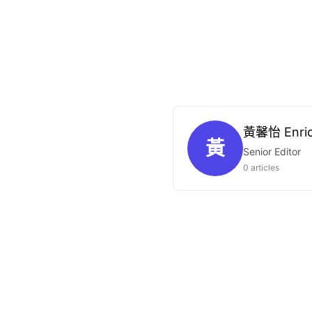
黃馨怡 Enri
黃
Senior Editor
0 articles