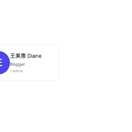
.
王美惠 Diane
王
Blogger
1 article